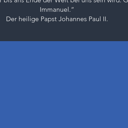
er bis ans Ende der Welt bei uns sein wird. G
Immanuel.“
Der heilige Papst Johannes Paul II.
esus liebt dich